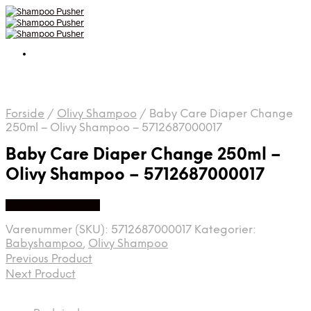
Forside
/
Olivy Shampoo
/
Baby Care Diaper Change
250ml – Olivy Shampoo – 5712687000017
Baby Care Diaper Change 250ml –
Olivy Shampoo – 5712687000017
Køb hos Babysam
Varenummer (SKU):
5712687000017
Kategorier:
Babyshampoo
,
Olivy Shampoo
Previous Product
Next Product