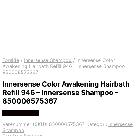
Forside
/
Innersense Shampoo
/
Innersense Color
Awakening Hairbath Refill 946 – Innersense Shampoo –
850006575367
Innersense Color Awakening Hairbath
Refill 946 – Innersense Shampoo –
850006575367
Køb hos Med24
Varenummer (SKU):
850006575367
Kategori:
Innersense
Shampoo