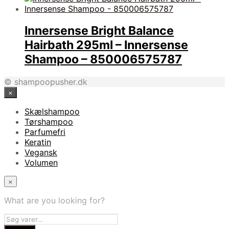
Innersense Bright Balance
Hairbath 295ml – Innersense
Shampoo – 850006575787
© shampoopusher.dk
×
Skælshampoo
Tørshampoo
Parfumefri
Keratin
Vegansk
Volumen
×
What are you looking for?