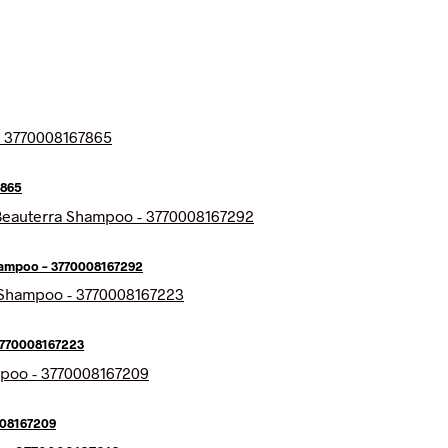
7865
hampoo – 3770008167292
3770008167223
008167209