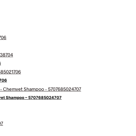
4
706
mvet Shampoo – 5707685024707