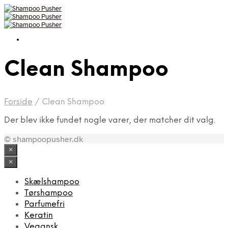
Clean Shampoo
Forside
/
Clean Shampoo
Der blev ikke fundet nogle varer, der matcher dit valg.
© shampoopusher.dk
×
×
Skælshampoo
Tørshampoo
Parfumefri
Keratin
Vegansk