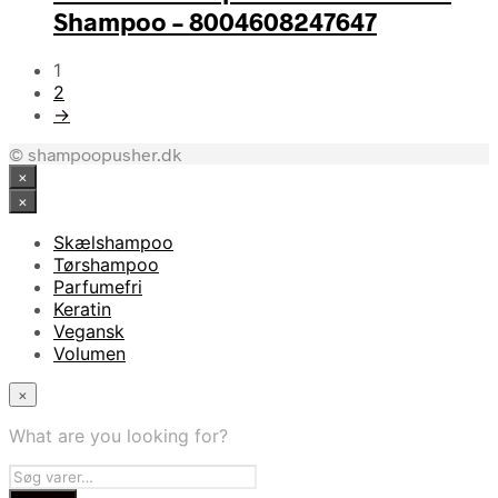
Shampoo – 8004608247647
1
2
→
© shampoopusher.dk
×
×
Skælshampoo
Tørshampoo
Parfumefri
Keratin
Vegansk
Volumen
×
What are you looking for?