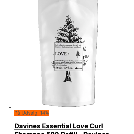
På Udsalg! 14%
Davines Essential Love Curl