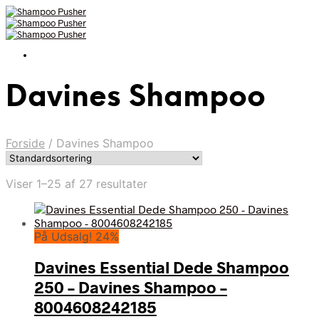
Davines Shampoo
Forside
/
Davines Shampoo
Viser 1–25 af 27 resultater
På Udsalg! 24%
Davines Essential Dede Shampoo
250 – Davines Shampoo –
8004608242185