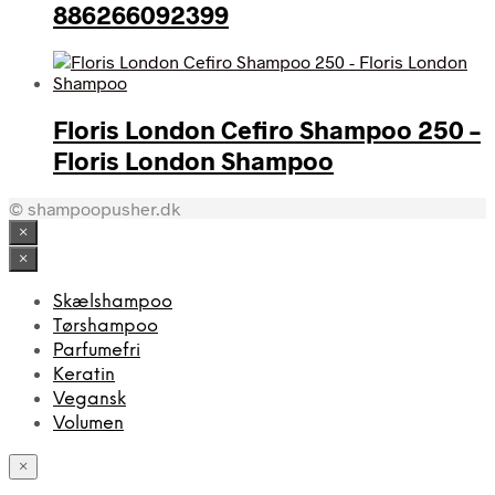
886266092399
Floris London Cefiro Shampoo 250 –
Floris London Shampoo
© shampoopusher.dk
×
×
Skælshampoo
Tørshampoo
Parfumefri
Keratin
Vegansk
Volumen
×