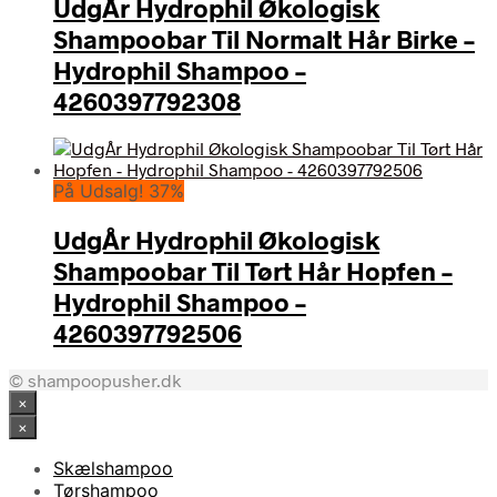
UdgÅr Hydrophil Økologisk
Shampoobar Til Normalt Hår Birke –
Hydrophil Shampoo –
4260397792308
På Udsalg! 37%
UdgÅr Hydrophil Økologisk
Shampoobar Til Tørt Hår Hopfen –
Hydrophil Shampoo –
4260397792506
© shampoopusher.dk
×
×
Skælshampoo
Tørshampoo