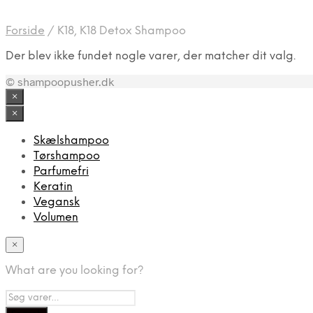
Forside
/
K18, K18 Detox Shampoo
Der blev ikke fundet nogle varer, der matcher dit valg.
© shampoopusher.dk
×
×
Skælshampoo
Tørshampoo
Parfumefri
Keratin
Vegansk
Volumen
×
What are you looking for?