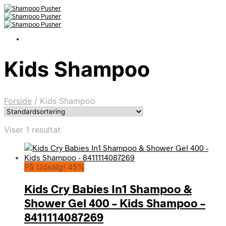
Kids Shampoo
Forside
/
Kids Shampoo
Viser 1 resultat
På Udsalg! 45%
Kids Cry Babies In1 Shampoo &
Shower Gel 400 – Kids Shampoo –
8411114087269