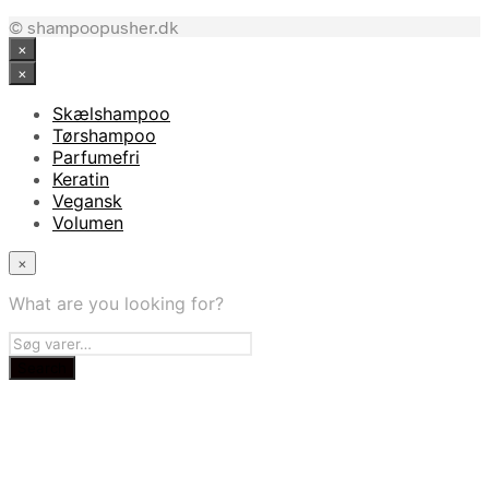
© shampoopusher.dk
×
×
Skælshampoo
Tørshampoo
Parfumefri
Keratin
Vegansk
Volumen
×
What are you looking for?