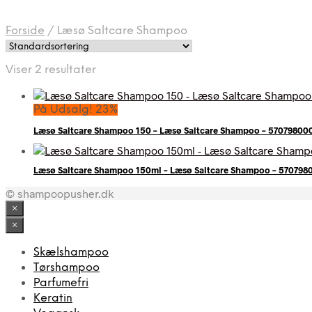
Forside
/
Læsø Saltcare Shampoo
Viser 2 resultater
På Udsalg! 23%
Læsø Saltcare Shampoo 150 – Læsø Saltcare Shampoo – 5707980
Læsø Saltcare Shampoo 150ml – Læsø Saltcare Shampoo – 57079
© shampoopusher.dk
×
×
Skælshampoo
Tørshampoo
Parfumefri
Keratin