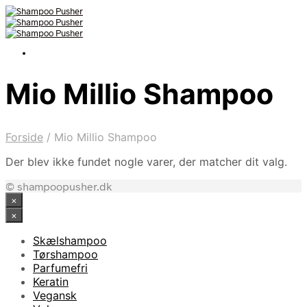
Mio Millio Shampoo
Forside
/
Mio Millio Shampoo
Der blev ikke fundet nogle varer, der matcher dit valg.
© shampoopusher.dk
×
×
Skælshampoo
Tørshampoo
Parfumefri
Keratin
Vegansk