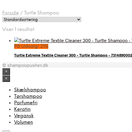
Forside
/
Turtle Shampoo
Viser 1 resultat
På Udsalg! 21%
Turtle Extreme Textile Cleaner 300 – Turtle Shampoo – 731489000
© shampoopusher.dk
×
×
Skælshampoo
Tørshampoo
Parfumefri
Keratin
Vegansk
Volumen