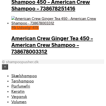
Shampoo 450 – American Crew
Shampoo – 738678251416
På Udsalg! 41%
American Crew Ginger Tea 450 –
American Crew Shampoo –
738678003312
© shampoopusher.dk
×
Skælshampoo
Tørshampoo
Parfumefri
Keratin
Vegansk
Volumen