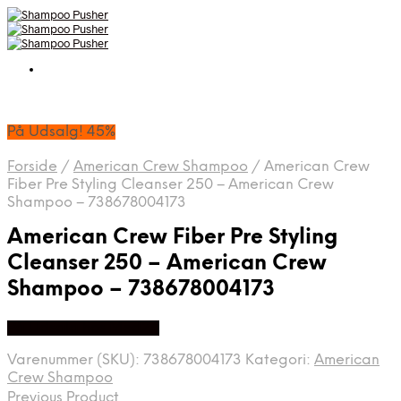
På Udsalg! 45%
Forside
/
American Crew Shampoo
/
American Crew
Fiber Pre Styling Cleanser 250 – American Crew
Shampoo – 738678004173
American Crew Fiber Pre Styling
Cleanser 250 – American Crew
Shampoo – 738678004173
På Udsalg hos Med24
Varenummer (SKU):
738678004173
Kategori:
American
Crew Shampoo
Previous Product