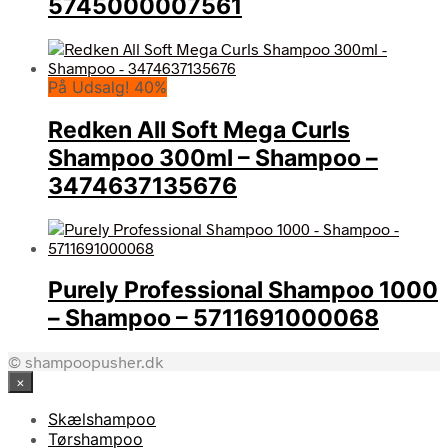
5745000007561
På Udsalg! 40%
Redken All Soft Mega Curls
Shampoo 300ml – Shampoo –
3474637135676
Purely Professional Shampoo 1000
– Shampoo – 5711691000068
© shampoopusher.dk
×
Skælshampoo
Tørshampoo