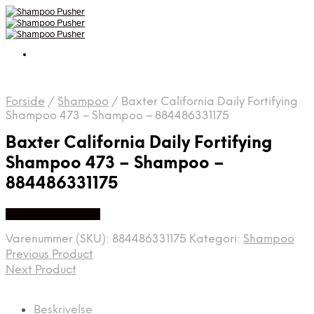
Forside
/
Shampoo
/
Baxter California Daily Fortifying
Shampoo 473 – Shampoo – 884486331175
Baxter California Daily Fortifying
Shampoo 473 – Shampoo –
884486331175
Køb hos Proshave
Varenummer (SKU):
884486331175
Kategori:
Shampoo
Previous Product
Next Product
Beskrivelse