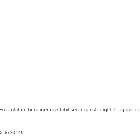
rizz glatter, beroliger og stabiliserer genstridigt hår og gør 
40218720440