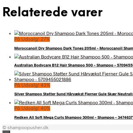
Relaterede varer
På Udsalg! 27%
Moroccanoil Dry Shampoo Dark Tones 205ml – Moroccanoil Sha
Australian Bodycare B12 Hair Shampoo 500 – Shampoo – 570945
På Udsalg! 43%
Silver Shampoo Støtter Sund Hårvækst Fjerner Gule Skær Neutral
På Udsalg! 40%
Redken All Soft Mega Curls Shampoo 300ml – Shampoo – 3474637
© shampoopusher.dk