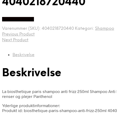
4040218720440
Køb hos Hobbix
Varenummer (SKU):
4040218720440
Kategori:
Shampoo
Previous Product
Next Product
Beskrivelse
Beskrivelse
La biosthetique paris shampoo anti frizz 250ml Shampoo Anti F
renser og plejer Panthenol
Yderlige produktinformationer:
Produkt id: biosthetique-paris-shampoo-anti-frizz-250ml 40