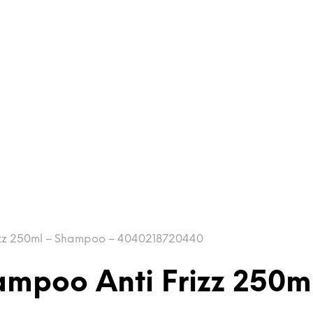
rizz 250ml – Shampoo – 4040218720440
hampoo Anti Frizz 250