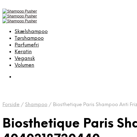
Skælshampoo
Tørshampoo
Parfumefri
Keratin
Vegansk
Volumen
Forside
/
Shampoo
/
Biosthetique Paris Shampoo Anti F
Biosthetique Paris S