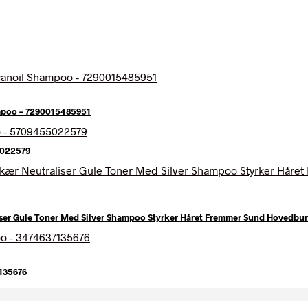
mpoo – 7290015485951
5022579
iser Gule Toner Med Silver Shampoo Styrker Håret Fremmer Sund Hovedbun
135676