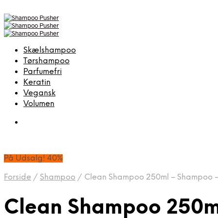
Skælshampoo
Tørshampoo
Parfumefri
Keratin
Vegansk
Volumen
På Udsalg! 40%
Forside
/
Shampoo
/
Clean Shampoo 250ml – Shampoo –
Clean Shampoo 250ml