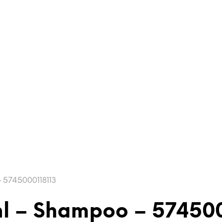
 5745000118113
 – Shampoo – 574500