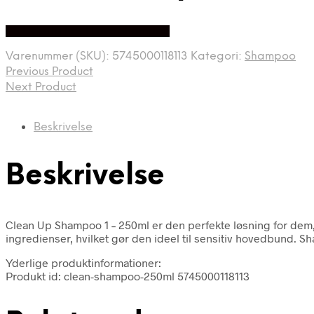
På Udsalg hos I Love Shampoo
Varenummer (SKU):
5745000118113
Kategori:
Shampoo
Previous Product
Next Product
Beskrivelse
Beskrivelse
Clean Up Shampoo 1 – 250ml er den perfekte løsning for dem,
ingredienser, hvilket gør den ideel til sensitiv hovedbund. 
Yderlige produktinformationer:
Produkt id: clean-shampoo-250ml 5745000118113