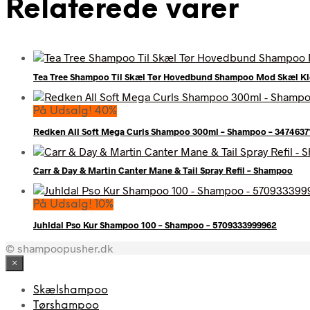
Relaterede varer
Tea Tree Shampoo Til Skæl Tør Hovedbund Shampoo Mod Skæl Kl
På Udsalg! 40%
Redken All Soft Mega Curls Shampoo 300ml – Shampoo – 3474637
Carr & Day & Martin Canter Mane & Tail Spray Refil – Shampoo
På Udsalg! 10%
Juhldal Pso Kur Shampoo 100 – Shampoo – 5709333999962
© shampoopusher.dk
×
Skælshampoo
Tørshampoo