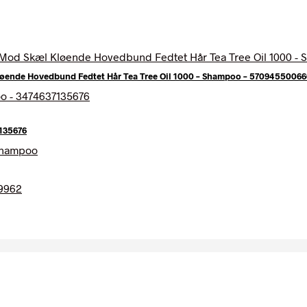
øende Hovedbund Fedtet Hår Tea Tree Oil 1000 – Shampoo – 5709455006
135676