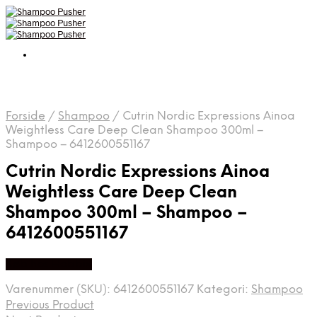
Forside
/
Shampoo
/
Cutrin Nordic Expressions Ainoa
Weightless Care Deep Clean Shampoo 300ml –
Shampoo – 6412600551167
Cutrin Nordic Expressions Ainoa
Weightless Care Deep Clean
Shampoo 300ml – Shampoo –
6412600551167
Køb hos Hobbix
Varenummer (SKU):
6412600551167
Kategori:
Shampoo
Previous Product