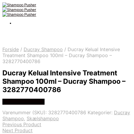
Forside
/
Ducray Shampoo
/
Ducray Kelual Intensive
Treatment Shampoo 100ml – Ducray Shampoo –
3282770400786
Ducray Kelual Intensive Treatment
Shampoo 100ml – Ducray Shampoo –
3282770400786
Køb hos Skinsense
Varenummer (SKU):
3282770400786
Kategorier:
Ducray
Shampoo
,
Skælshampoo
Previous Product
Next Product