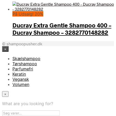
På Udsalg! 20%
Ducray Extra Gentle Shampoo 400 –
Ducray Shampoo – 3282770148282
© shampoopusher.dk
×
Skælshampoo
Tørshampoo
Parfumefri
Keratin
Vegansk
Volumen
×
What are you looking for?