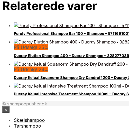
Relaterede varer
Purely Professional Shampoo Bar 100 – Shampoo – 571169100
På Udsalg! 25%
Ducray Elution Shampoo 400 – Ducray Shampoo – 32827703
På Udsalg! 24%
Ducray Kelual Squanorm Shampoo Dry Dandruff 200 – Ducr
Ducray Kelual Intensive Treatment Shampoo 100ml – Ducra
© shampoopusher.dk
×
Skælshampoo
Tørshampoo