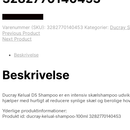
Køb hos Skinsense
Varenummer (SKU):
3282770140453
Kategorier:
Ducray 
Previous Product
Next Product
Beskrivelse
Beskrivelse
Ducray Kelual DS Shampoo er en intensiv skælshampoo udvikle
hjælper med hurtigt at reducere synlige skæl og berolige h
Yderlige produktinformationer:
Produkt id: ducray-kelual-shampoo-100ml 3282770140453