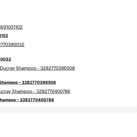
1102
90032
ay Shampoo – 3282770396508
y Shampoo – 3282770400786