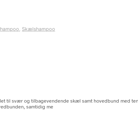
Shampoo
,
Skælshampoo
t til svær og tilbagevendende skæl samt hovedbund med tenden
ovedbunden, samtidig me