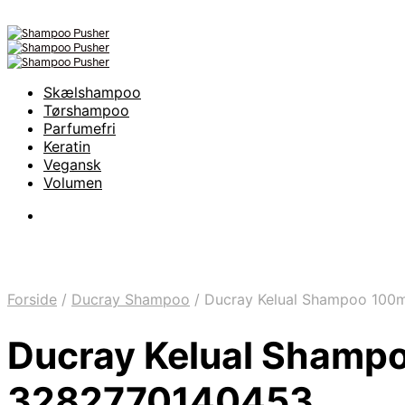
Skælshampoo
Tørshampoo
Parfumefri
Keratin
Vegansk
Volumen
Forside
/
Ducray Shampoo
/
Ducray Kelual Shampoo 100
Ducray Kelual Shampo
3282770140453