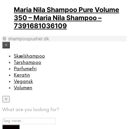
Maria Nila Shampoo Pure Volume
350 – Maria Nila Shampoo –
7391681036109
© shampoopusher.dk
×
Skælshampoo
Tørshampoo
Parfumefri
Keratin
Vegansk
Volumen
×
What are you looking for?