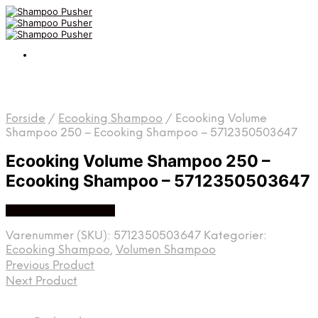
Forside
/
Ecooking Shampoo
/
Ecooking Volume
Shampoo 250 – Ecooking Shampoo – 5712350503647
Ecooking Volume Shampoo 250 –
Ecooking Shampoo – 5712350503647
Køb hos Made4men
Varenummer (SKU):
5712350503647
Kategorier:
Ecooking Shampoo
,
Volumen Shampoo
Previous Product
Next Product