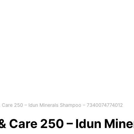
 Care 250 – Idun Minerals Shampoo – 7340074774012
& Care 250 – Idun Min