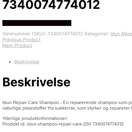
7340074774012
På Udsalg hos Helsegrossisten
Varenummer (SKU):
7340074774012
Kategorier:
Idun Min
Previous Product
Next Product
Beskrivelse
Beskrivelse
Idun Repair Care Shampoo – En reparerende shampoo som plejer,
naturlige plejestoffer fra sukkerrør, som styrker og reparerer 
Yderlige produktinformationer:
Produkt id: idun-shampoo-repair-care-250 7340074774012