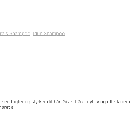
erals Shampoo
,
Idun Shampoo
 fugter og styrker dit hår. Giver håret nyt liv og efterlader 
håret s