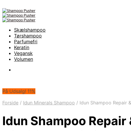
Skælshampoo
Tørshampoo
Parfumefri
Keratin
Vegansk
Volumen
På Udsalg! 11%
Forside
/
Idun Minerals Shampoo
/
Idun Shampoo Repair &
Idun Shampoo Repair 