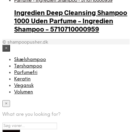
Ingredien Deep Cleansing Shampoo
1000 Uden Parfume – Ingredien
Shampoo – 5710710000959
© shampoopusher.dk
×
Skælshampoo
Tørshampoo
Parfumefri
Keratin
Vegansk
Volumen
×
What are you looking for?