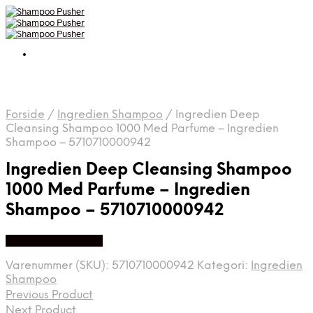
Forside
/
Ingredien Shampoo
/
Ingredien Deep
Cleansing Shampoo 1000 Med Parfume – Ingredien
Shampoo – 5710710000942
Ingredien Deep Cleansing Shampoo
1000 Med Parfume – Ingredien
Shampoo – 5710710000942
Køb hos Ingredien
Varenummer (SKU):
5710710000942
Kategori:
Ingredien
Shampoo
Previous Product
Next Product