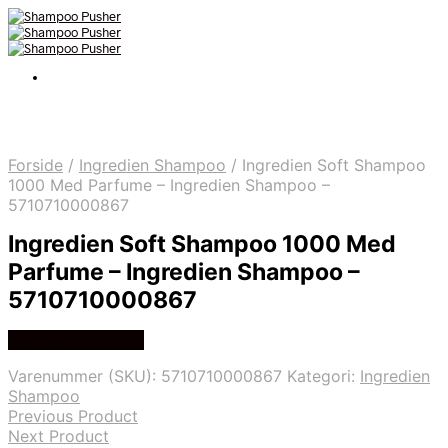
Forside
/
Ingredien Shampoo
/
Ingredien Soft Shampoo
1000 Med Parfume – Ingredien Shampoo –
5710710000867
Ingredien Soft Shampoo 1000 Med
Parfume – Ingredien Shampoo –
5710710000867
Køb hos Ingredien
Varenummer (SKU):
5710710000867
Kategori:
Ingredien
Shampoo
Previous Product
Next Product