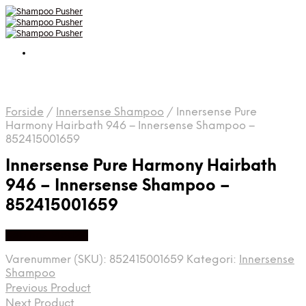
Forside
/
Innersense Shampoo
/
Innersense Pure
Harmony Hairbath 946 – Innersense Shampoo –
852415001659
Innersense Pure Harmony Hairbath
946 – Innersense Shampoo –
852415001659
Køb hos Med24
Varenummer (SKU):
852415001659
Kategori:
Innersense
Shampoo
Previous Product
Next Product