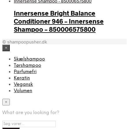
Innersense Bright Balance
Conditioner 946 – Innersense
Shampoo – 850006575800
© shampoopusher.dk
×
Skælshampoo
Tørshampoo
Parfumefri
Keratin
Vegansk
Volumen
×
What are you looking for?