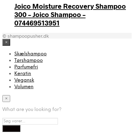
Joico Moisture Recovery Shampoo
300 – Joico Shampoo –
074469513951
© shampoopusher.dk
×
Skælshampoo
Tørshampoo
Parfumefri
Keratin
Vegansk
Volumen
×
What are you looking for?