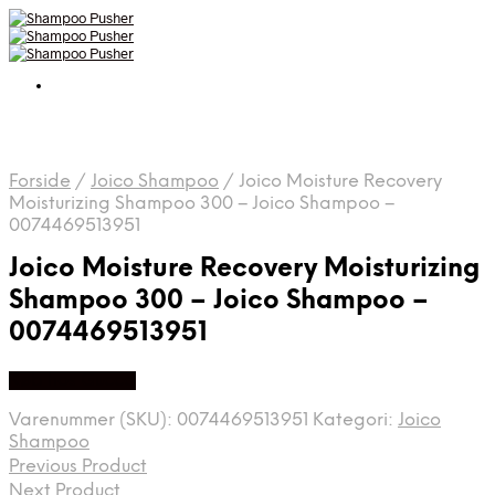
Forside
/
Joico Shampoo
/
Joico Moisture Recovery
Moisturizing Shampoo 300 – Joico Shampoo –
0074469513951
Joico Moisture Recovery Moisturizing
Shampoo 300 – Joico Shampoo –
0074469513951
Køb hos Gucca
Varenummer (SKU):
0074469513951
Kategori:
Joico
Shampoo
Previous Product
Next Product