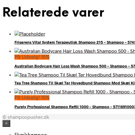
Relaterede varer
Frisørens Vital System Terapeutisk Shampoo 215 – Shampoo – 57
På Udsalg! 15%
Australian Bodycare Hair Loss Wash Shampoo 500 – Shampoo – 
Tea Tree Shampoo Til Skæl Tør Hovedbund Shampoo Mod Skæl Kl
På Udsalg! 15%
Purely Professional Shampoo Refill 1000 – Shampoo – 5711691000
© shampoopusher.dk
×