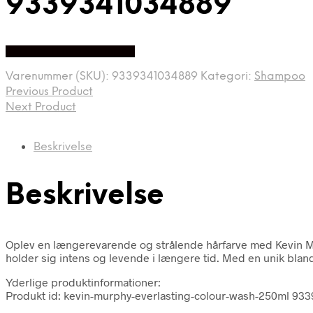
9339341034889
Køb hos I Love Shampoo
Varenummer (SKU):
9339341034889
Kategori:
Shampoo
Previous Product
Next Product
Beskrivelse
Beskrivelse
Oplev en længerevarende og strålende hårfarve med Kevin Murp
holder sig intens og levende i længere tid. Med en unik blan
Yderlige produktinformationer:
Produkt id: kevin-murphy-everlasting-colour-wash-250ml 93