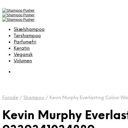
Skælshampoo
Tørshampoo
Parfumefri
Keratin
Vegansk
Volumen
Forside
/
Shampoo
/
Kevin Murphy Everlasting Colour 
Kevin Murphy Everla