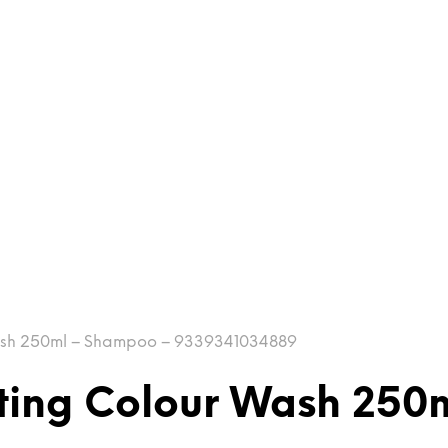
Wash 250ml – Shampoo – 9339341034889
sting Colour Wash 250