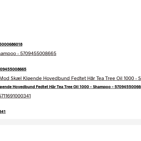
45000686018
5709455008665
øende Hovedbund Fedtet Hår Tea Tree Oil 1000 – Shampoo – 5709455006
341