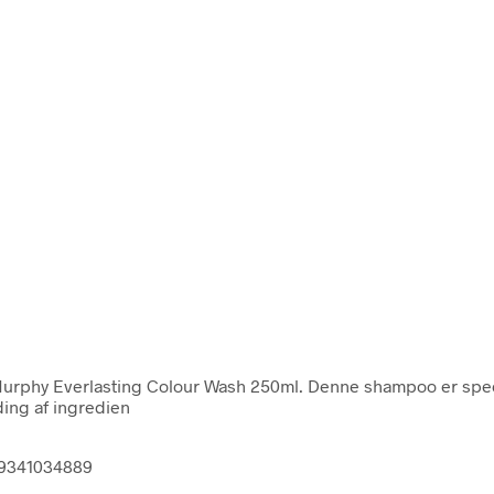
hy Everlasting Colour Wash 250ml. Denne shampoo er specielt f
ding af ingredien
39341034889