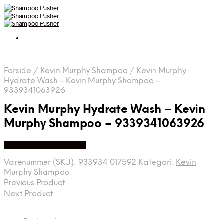
Forside
/
Kevin Murphy Shampoo
/
Kevin Murphy
Hydrate Wash – Kevin Murphy Shampoo –
9339341063926
Kevin Murphy Hydrate Wash – Kevin
Murphy Shampoo – 9339341063926
Køb hos Billigparfume
Varenummer (SKU):
9339341017592
Kategori:
Kevin
Murphy Shampoo
Previous Product
Next Product