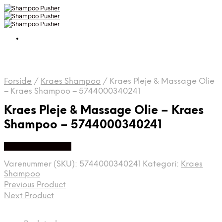
Forside
/
Kraes Shampoo
/
Kraes Pleje & Massage Olie
– Kraes Shampoo – 5744000340241
Kraes Pleje & Massage Olie – Kraes
Shampoo – 5744000340241
Køb hos Babysam
Varenummer (SKU):
5744000340241
Kategori:
Kraes
Shampoo
Previous Product
Next Product