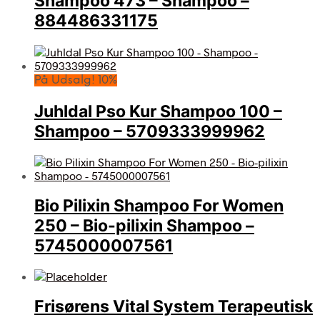
Shampoo 473 – Shampoo –
884486331175
På Udsalg! 10%
Juhldal Pso Kur Shampoo 100 –
Shampoo – 5709333999962
Bio Pilixin Shampoo For Women
250 – Bio-pilixin Shampoo –
5745000007561
Frisørens Vital System Terapeutisk