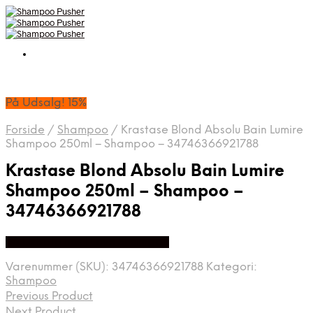
På Udsalg! 15%
Forside
/
Shampoo
/
Krastase Blond Absolu Bain Lumire
Shampoo 250ml – Shampoo – 34746366921788
Krastase Blond Absolu Bain Lumire
Shampoo 250ml – Shampoo –
34746366921788
På Udsalg hos I Love Shampoo
Varenummer (SKU):
34746366921788
Kategori:
Shampoo
Previous Product
Next Product