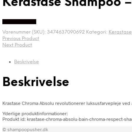
Kérastase Shampoo 
Køb hos Gucca
Varenummer (SKU):
3474637090692
Kategori:
Kerastas
Previous Product
Next Product
Beskrivelse
Beskrivelse
Krastase Chroma Absolu revolutionerer luksusfarvepleje ved 
Yderlige produktinformationer:
Produkt id: krastase-chroma-absolu-bain-chroma-respect-s
© shampoopusher.dk