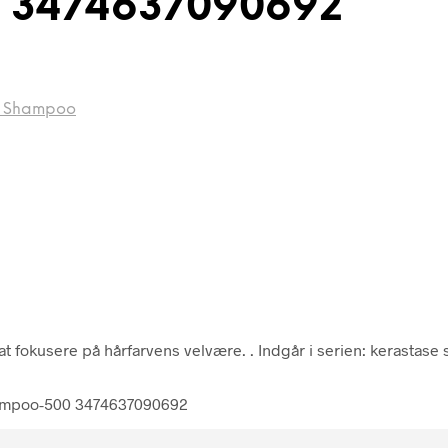
– 3474637090692
e Shampoo
at fokusere på hårfarvens velvære. . Indgår i serien: kerasta
hampoo-500 3474637090692