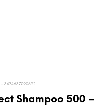
o – 3474637090692
ect Shampoo 500 –