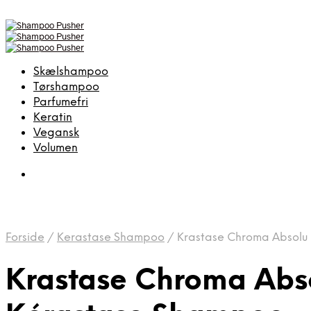
Skælshampoo
Tørshampoo
Parfumefri
Keratin
Vegansk
Volumen
Forside
/
Kerastase Shampoo
/
Krastase Chroma Absolu
Krastase Chroma Abs