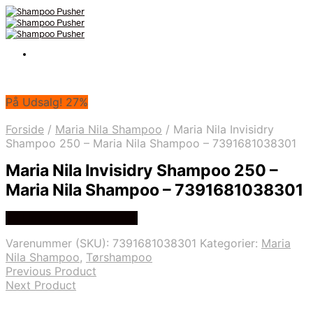
På Udsalg! 27%
Forside
/
Maria Nila Shampoo
/
Maria Nila Invisidry
Shampoo 250 – Maria Nila Shampoo – 7391681038301
Maria Nila Invisidry Shampoo 250 –
Maria Nila Shampoo – 7391681038301
På Udsalg hos Hairoutlet
Varenummer (SKU):
7391681038301
Kategorier:
Maria
Nila Shampoo
,
Tørshampoo
Previous Product
Next Product