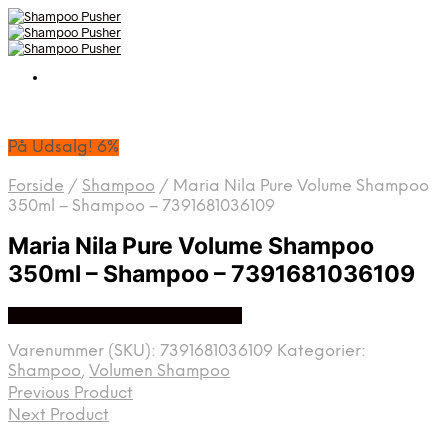
På Udsalg! 6%
Forside
/
Shampoo
/
Maria Nila Pure Volume Shampoo
350ml – Shampoo – 7391681036109
Maria Nila Pure Volume Shampoo
350ml – Shampoo – 7391681036109
På Udsalg hos I Love Shampoo
Varenummer (SKU):
7391681036109
Kategorier:
Shampoo
,
Volumen Shampoo
Previous Product
Next Product