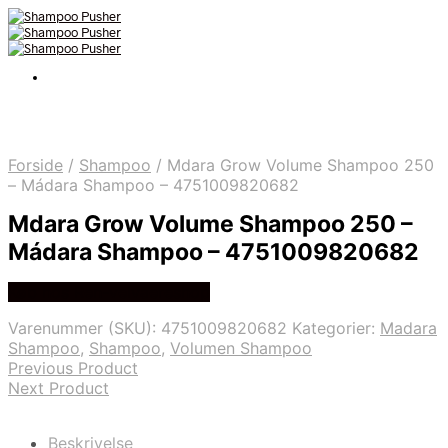
Forside
/
Shampoo
/
Mdara Grow Volume Shampoo 250
– Mádara Shampoo – 4751009820682
Mdara Grow Volume Shampoo 250 –
Mádara Shampoo – 4751009820682
Køb hos Ren-velvaereshop
Varenummer (SKU):
4751009820682
Kategorier:
Madara
Shampoo
,
Shampoo
,
Volumen Shampoo
Previous Product
Next Product
Beskrivelse