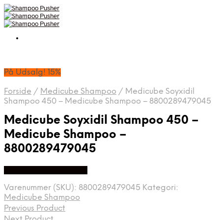
På Udsalg! 15%
Forside
/
Medicube Shampoo
/
Medicube Soyxidil
Shampoo 450 – Medicube Shampoo – 8800289479045
Medicube Soyxidil Shampoo 450 –
Medicube Shampoo –
8800289479045
På Udsalg hos Med24
Varenummer (SKU):
8800289479045
Kategori:
Medicube Shampoo
Previous Product
Next Product