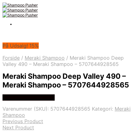
På Udsalg! 15%
Forside
/
Meraki Shampoo
/
Meraki Shampoo Deep
Valley 490 – Meraki Shampoo – 5707644928565
Meraki Shampoo Deep Valley 490 –
Meraki Shampoo – 5707644928565
På Udsalg hos Med24
Varenummer (SKU):
5707644928565
Kategori:
Meraki
Shampoo
Previous Product
Next Product