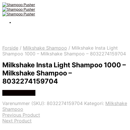
Forside
/
Milkshake Shampoo
/
Milkshake Insta Light
Shampoo 1000 – Milkshake Shampoo – 8032274159704
Milkshake Insta Light Shampoo 1000 –
Milkshake Shampoo –
8032274159704
Køb hos Gucca
Varenummer (SKU):
8032274159704
Kategori:
Milkshake
Shampoo
Previous Product
Next Product