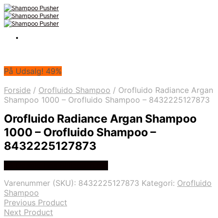
På Udsalg! 49%
Forside
/
Orofluido Shampoo
/
Orofluido Radiance Argan
Shampoo 1000 – Orofluido Shampoo – 8432225127873
Orofluido Radiance Argan Shampoo
1000 – Orofluido Shampoo –
8432225127873
På Udsalg hos Billigparfume
Varenummer (SKU):
8432225127873
Kategori:
Orofluido
Shampoo
Previous Product
Next Product