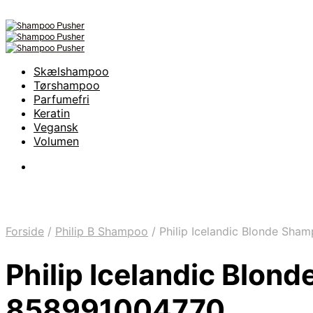
Skælshampoo
Tørshampoo
Parfumefri
Keratin
Vegansk
Volumen
Forside
/
Philip B Shampoo
/
Philip Icelandic Blonde Sha
Philip Icelandic Blon
858991004770