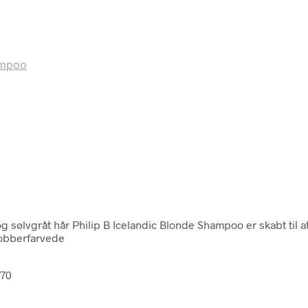
ampoo
og sølvgråt hår Philip B Icelandic Blonde Shampoo er skabt til 
kobberfarvede
770