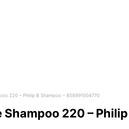
mpoo 220 – Philip B Shampoo – 858991004770
de Shampoo 220 – Phili