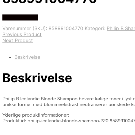
Køb hos Med24
Varenummer (SKU):
858991004770
Kategori:
Philip B Sh
Previous Product
Next Product
Beskrivelse
Beskrivelse
Philip B Icelandic Blonde Shampoo bevare kølige toner i lyst 
unikke formel med blommeekstrakt neutraliserer uønskede 
Yderlige produktinformationer:
Produkt id: philip-icelandic-blonde-shampoo-220 858991004