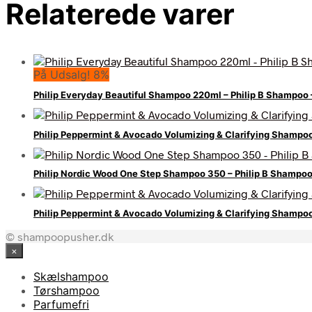
Relaterede varer
På Udsalg! 8%
Philip Everyday Beautiful Shampoo 220ml – Philip B Shampo
Philip Peppermint & Avocado Volumizing & Clarifying Shamp
Philip Nordic Wood One Step Shampoo 350 – Philip B Shamp
Philip Peppermint & Avocado Volumizing & Clarifying Shamp
© shampoopusher.dk
×
Skælshampoo
Tørshampoo
Parfumefri