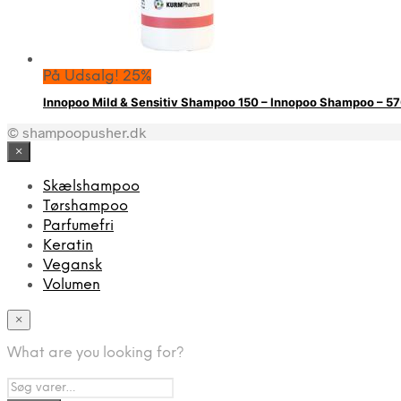
På Udsalg! 25%
Innopoo Mild & Sensitiv Shampoo 150 – Innopoo Shampoo – 
© shampoopusher.dk
×
Skælshampoo
Tørshampoo
Parfumefri
Keratin
Vegansk
Volumen
×
What are you looking for?