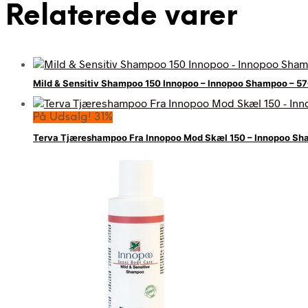
Relaterede varer
Mild & Sensitiv Shampoo 150 Innopoo – Innopoo Shampoo – 
På Udsalg! 31%
Terva Tjæreshampoo Fra Innopoo Mod Skæl 150 – Innopoo S