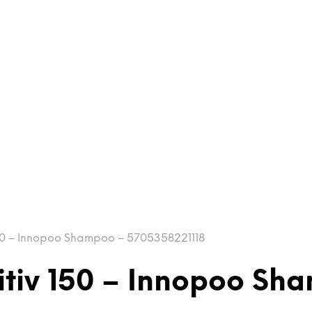
50 – Innopoo Shampoo – 5705358221118
tiv 150 – Innopoo Sh