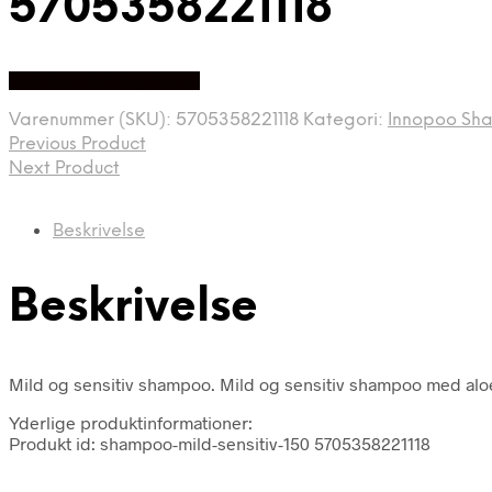
5705358221118
Køb hos Duft Og Natur
Varenummer (SKU):
5705358221118
Kategori:
Innopoo Sh
Previous Product
Next Product
Beskrivelse
Beskrivelse
Mild og sensitiv shampoo. Mild og sensitiv shampoo med aloe 
Yderlige produktinformationer:
Produkt id: shampoo-mild-sensitiv-150 5705358221118