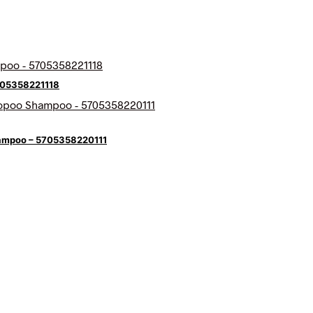
5705358221118
hampoo – 5705358220111