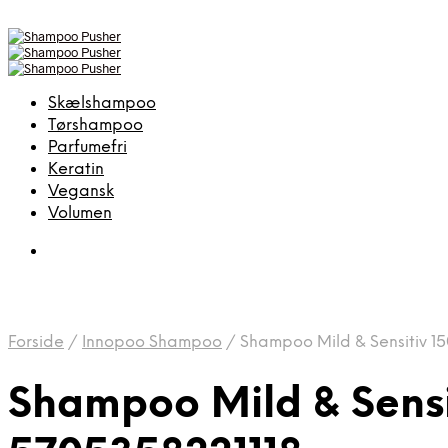
Skælshampoo
Tørshampoo
Parfumefri
Keratin
Vegansk
Volumen
Forside
/
Innopoo Shampoo
/
Shampoo Mild & Sensitiv 1
Shampoo Mild & Sensi