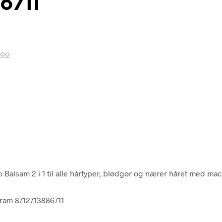
6711
poo
lsam 2 i 1 til alle hårtyper, blødgør og nærer håret med mac
ram 8712713886711