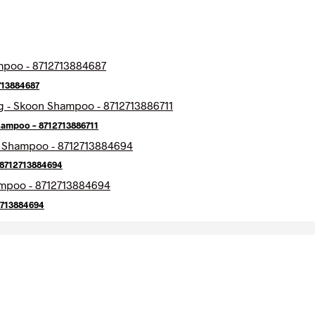
713884687
ampoo – 8712713886711
 8712713884694
2713884694