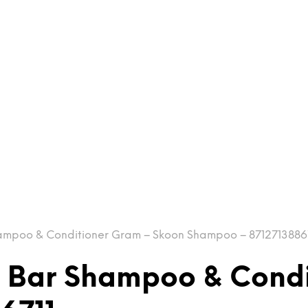
mpoo & Conditioner Gram – Skoon Shampoo – 8712713886
 Bar Shampoo & Condi