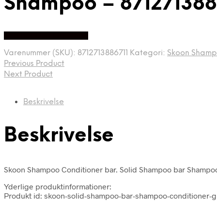
Shampoo – 871271388
Køb hos Duft Og Natur
Varenummer (SKU):
8712713886711
Kategori:
Skoon Sham
Previous Product
Next Product
Beskrivelse
Beskrivelse
Skoon Shampoo Conditioner bar. Solid Shampoo bar Shampoo Ba
Yderlige produktinformationer:
Produkt id: skoon-solid-shampoo-bar-shampoo-conditioner-g