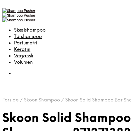
Skælshampoo
Tørshampoo
Parfumefri
Keratin
Vegansk
Volumen
Forside
/
Skoon Shampoo
/
Skoon Solid Shampoo Bar Sha
Skoon Solid Shampoo