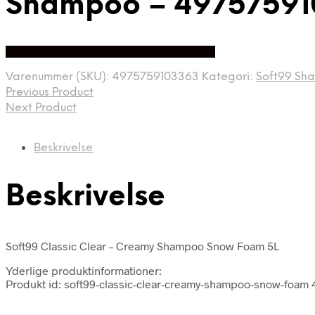
Shampoo – 49757591
Køb hos Dækbutikken - Dæk Og Fælge
Varenummer (SKU):
4975759103363
Kategori:
Soft99 Sh
Previous Product
Next Product
Beskrivelse
Beskrivelse
Soft99 Classic Clear – Creamy Shampoo Snow Foam 5L
Yderlige produktinformationer:
Produkt id: soft99-classic-clear-creamy-shampoo-snow-foam