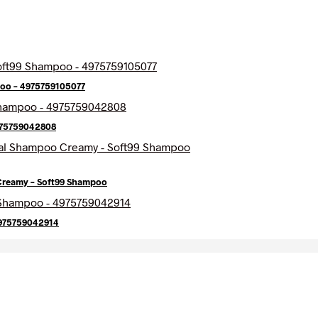
oo – 4975759105077
4975759042808
 Creamy – Soft99 Shampoo
4975759042914