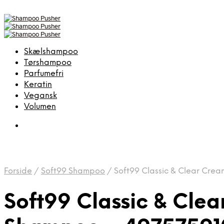
Skælshampoo
Tørshampoo
Parfumefri
Keratin
Vegansk
Volumen
Forside
/
Soft99 Shampoo
/
Soft99 Classic & Clear Cr
Soft99 Classic & Cl