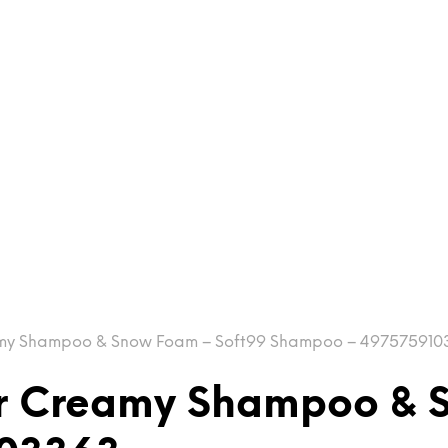
eamy Shampoo & Snow Foam – Soft99 Shampoo – 49757591
ear Creamy Shampoo & 