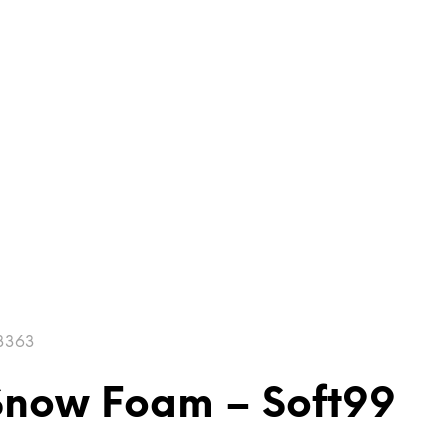
03363
Snow Foam – Soft99