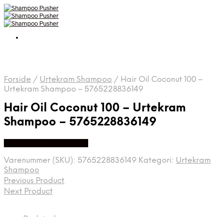
Forside
/
Urtekram Shampoo
/
Hair Oil Coconut 100 –
Urtekram Shampoo – 5765228836149
Hair Oil Coconut 100 – Urtekram
Shampoo – 5765228836149
Køb hos Duft Og Natur
Varenummer (SKU):
5765228836149
Kategori:
Urtekram
Shampoo
Previous Product
Next Product