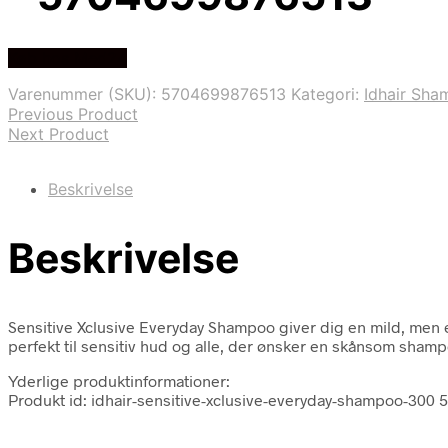
Køb hos Med24
Varenummer (SKU):
5704699876513
Kategori:
Idhair Sh
Previous Product
Next Product
Beskrivelse
Beskrivelse
Sensitive Xclusive Everyday Shampoo giver dig en mild, men ef
perfekt til sensitiv hud og alle, der ønsker en skånsom shamp
Yderlige produktinformationer:
Produkt id: idhair-sensitive-xclusive-everyday-shampoo-300