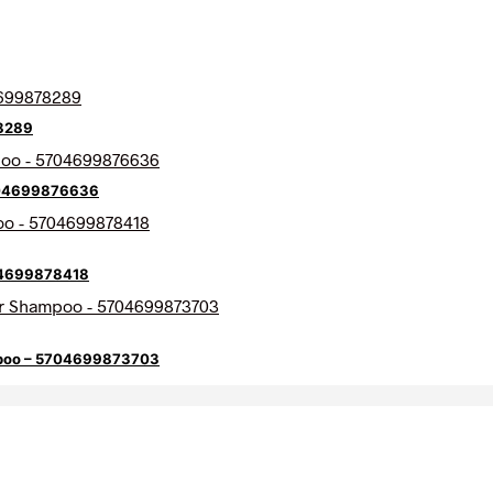
78289
5704699876636
704699878418
ampoo – 5704699873703