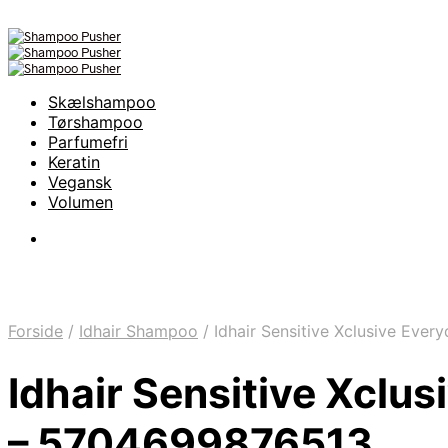
Skælshampoo
Tørshampoo
Parfumefri
Keratin
Vegansk
Volumen
Forside
/
Idhair Shampoo
/
Idhair Sensitive Xclusive Ev
Idhair Sensitive Xcl
– 5704699876513