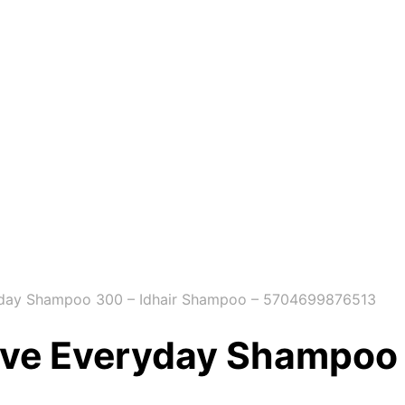
eryday Shampoo 300 – Idhair Shampoo – 5704699876513
usive Everyday Shampoo