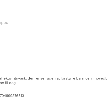
ampoo
fektiv hårvask, der renser uden at forstyrre balancen i hovedbu
oo til dag
 5704699876513