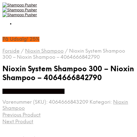
På Udsalg! 25%
Forside
/
Nioxin Shampoo
/
Nioxin System Shampoo
300 – Nioxin Shampoo – 4064666842790
Nioxin System Shampoo 300 – Nioxin
Shampoo – 4064666842790
På Udsalg hos Made4men
Varenummer (SKU):
4064666843209
Kategori:
Nioxin
Shampoo
Previous Product
Next Product