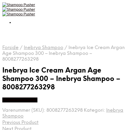
Forside
/
Inebrya Shampoo
/
Inebrya Ice Cream Argan
Age Shampoo 300 – Inebrya Shampoo –
8008277263298
Inebrya Ice Cream Argan Age
Shampoo 300 – Inebrya Shampoo –
8008277263298
Køb hos Med24
Varenummer (SKU):
8008277263298
Kategori:
Inebrya
Shampoo
Previous Product
Next Product