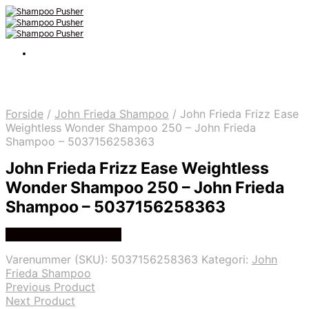
Forside
/
John Frieda Shampoo
/
John Frieda Frizz Ease
Weightless Wonder Shampoo 250 – John Frieda
Shampoo – 5037156258363
John Frieda Frizz Ease Weightless
Wonder Shampoo 250 – John Frieda
Shampoo – 5037156258363
Køb hos Eaudeparfum
Varenummer (SKU):
5037156258363
Kategori:
John
Frieda Shampoo
Previous Product
Next Product