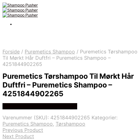
Forside
/
Puremetics Shampoo
/
Puremetics Tørshampoo
Til Mørkt Hår Duftfri – Puremetics Shampoo –
4251844902265
Puremetics Tørshampoo Til Mørkt Hår
Duftfri – Puremetics Shampoo –
4251844902265
Køb hos Organic Beauty Supply
Varenummer (SKU):
4251844902265
Kategorier:
Puremetics Shampoo
,
Tørshampoo
Previous Product
Next Product