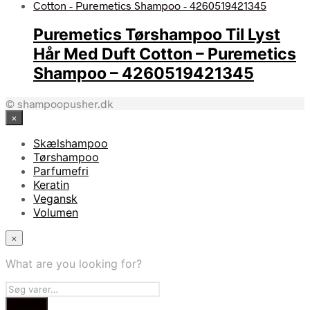
Puremetics Tørshampoo Til Lyst
Hår Med Duft Cotton – Puremetics
Shampoo – 4260519421345
© shampoopusher.dk
×
Skælshampoo
Tørshampoo
Parfumefri
Keratin
Vegansk
Volumen
×
What are you looking for?