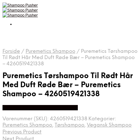
Forside
/
Puremetics Shampoo
/
Puremetics Tørshampoo
Til Rødt Hår Med Duft Røde Bær – Puremetics Shampoo
– 4260519421338
Puremetics Tørshampoo Til Rødt Hår
Med Duft Røde Bær – Puremetics
Shampoo – 4260519421338
Køb hos Organic Beauty Supply
Varenummer (SKU):
4260519421338
Kategorier:
Puremetics Shampoo
,
Tørshampoo
,
Vegansk Shampoo
Previous Product
Next Product