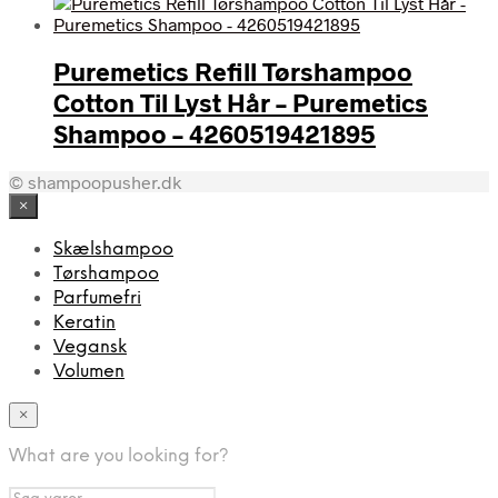
Puremetics Refill Tørshampoo
Cotton Til Lyst Hår – Puremetics
Shampoo – 4260519421895
© shampoopusher.dk
×
Skælshampoo
Tørshampoo
Parfumefri
Keratin
Vegansk
Volumen
×
What are you looking for?